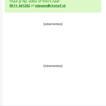
Stuur je tip, video of foto's naar:
0511-441202
of
nieuws@rtvnof.nl
.
[Advertenties]
[Advertenties]