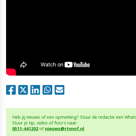
Heb jij nieuws of een opmerking? Stuur de redactie een What
Stuur je tip, video of foto's naar:
0511-441202
of
nieuws@rtvnof.nl
.