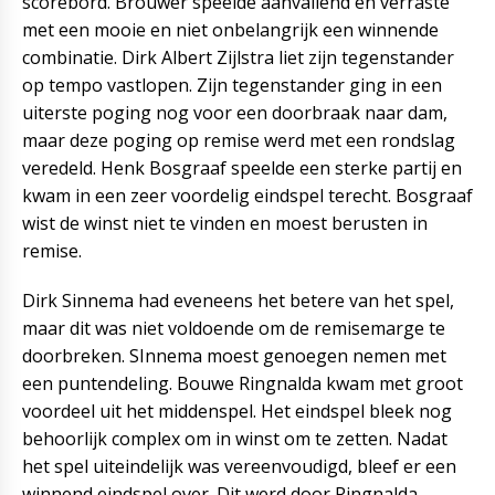
scorebord. Brouwer speelde aanvallend en verraste
met een mooie en niet onbelangrijk een winnende
combinatie. Dirk Albert Zijlstra liet zijn tegenstander
op tempo vastlopen. Zijn tegenstander ging in een
uiterste poging nog voor een doorbraak naar dam,
maar deze poging op remise werd met een rondslag
veredeld. Henk Bosgraaf speelde een sterke partij en
kwam in een zeer voordelig eindspel terecht. Bosgraaf
wist de winst niet te vinden en moest berusten in
remise.
Dirk Sinnema had eveneens het betere van het spel,
maar dit was niet voldoende om de remisemarge te
doorbreken. SInnema moest genoegen nemen met
een puntendeling. Bouwe Ringnalda kwam met groot
voordeel uit het middenspel. Het eindspel bleek nog
behoorlijk complex om in winst om te zetten. Nadat
het spel uiteindelijk was vereenvoudigd, bleef er een
winnend eindspel over. Dit werd door Ringnalda