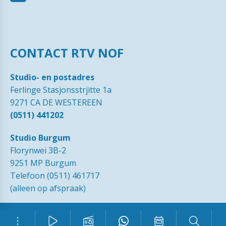
CONTACT RTV NOF
Studio- en postadres
Ferlinge Stasjonsstrjitte 1a
9271 CA DE WESTEREEN
(0511) 441202
Studio Burgum
Florynwei 3B-2
9251 MP Burgum
Telefoon (0511) 461717
(alleen op afspraak)
© 1989 - 2026 RTVNOF·
Contact
·
Tip de redactie
·
Ingezonden
brieven
·
Disclaimer
·
Privacy Statement RTV NOF
·
Vrijwilliger