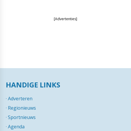
[Advertenties]
HANDIGE LINKS
·
Adverteren
·
Regionieuws
·
Sportnieuws
·
Agenda