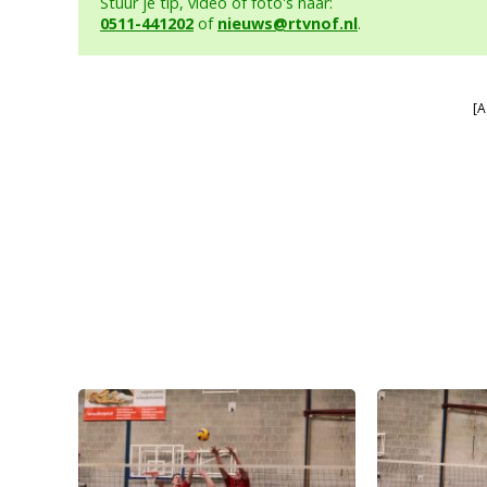
Stuur je tip, video of foto's naar:
0511-441202
of
nieuws@rtvnof.nl
.
[A