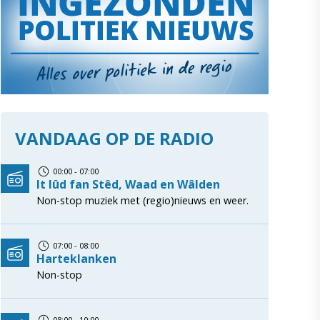
VANDAAG OP DE RADIO
00:00 - 07:00
It lûd fan Stêd, Waad en Wâlden
Non-stop muziek met (regio)nieuws en weer.
07:00 - 08:00
Harteklanken
Non-stop
08:00 - 10:00