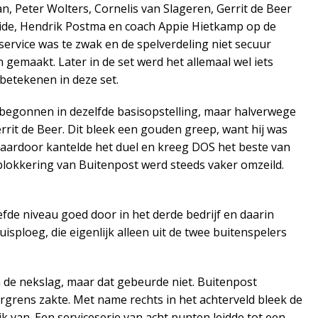
 Peter Wolters, Cornelis van Slageren, Gerrit de Beer
eide, Hendrik Postma en coach Appie Hietkamp op de
ervice was te zwak en de spelverdeling niet secuur
gemaakt. Later in de set werd het allemaal wel iets
betekenen in deze set.
g begonnen in dezelfde basisopstelling, maar halverwege
rit de Beer. Dit bleek een gouden greep, want hij was
 Daardoor kantelde het duel en kreeg DOS het beste van
blokkering van Buitenpost werd steeds vaker omzeild.
e niveau goed door in het derde bedrijf en daarin
uisploeg, die eigenlijk alleen uit de twee buitenspelers
n de nekslag, maar dat gebeurde niet. Buitenpost
ergrens zakte. Met name rechts in het achterveld bleek de
van. Een serviceserie van acht punten leidde tot een