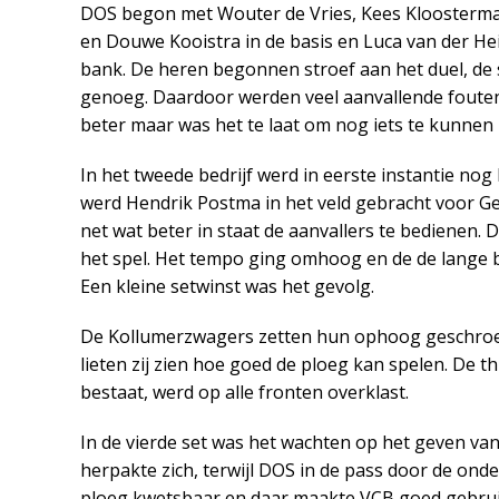
DOS begon met Wouter de Vries, Kees Kloosterman,
en Douwe Kooistra in de basis en Luca van der H
bank. De heren begonnen stroef aan het duel, de s
genoeg. Daardoor werden veel aanvallende fouten 
beter maar was het te laat om nog iets te kunnen 
In het tweede bedrijf werd in eerste instantie no
werd Hendrik Postma in het veld gebracht voor Ger
net wat beter in staat de aanvallers te bedienen.
het spel. Het tempo ging omhoog en de de lange 
Een kleine setwinst was het gevolg.
De Kollumerzwagers zetten hun ophoog geschroefd
lieten zij zien hoe goed de ploeg kan spelen. De th
bestaat, werd op alle fronten overklast.
In de vierde set was het wachten op het geven va
herpakte zich, terwijl DOS in de pass door de ond
ploeg kwetsbaar en daar maakte VCB goed gebruik 