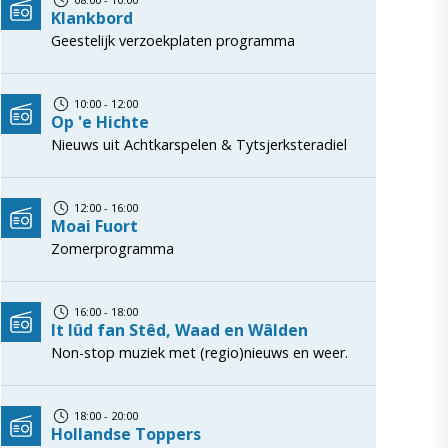
Klankbord
Geestelijk verzoekplaten programma
10:00 - 12:00
Op 'e Hichte
Nieuws uit Achtkarspelen & Tytsjerksteradiel
12:00 - 16:00
Moai Fuort
Zomerprogramma
16:00 - 18:00
It lûd fan Stêd, Waad en Wâlden
Non-stop muziek met (regio)nieuws en weer.
18:00 - 20:00
Hollandse Toppers