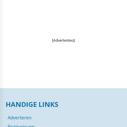
[Advertenties]
HANDIGE LINKS
·
Adverteren
·
Regionieuws