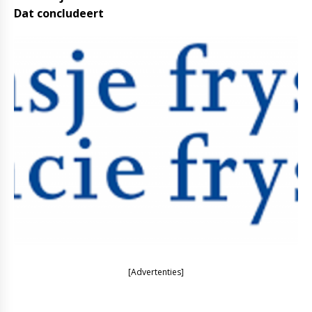
Dat concludeert
[Advertenties]