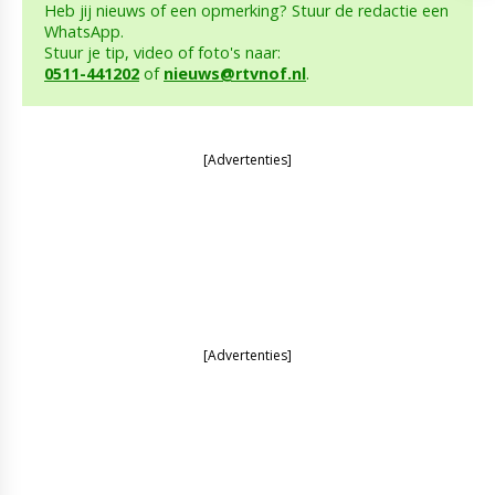
Heb jij nieuws of een opmerking? Stuur de redactie een
WhatsApp.
Stuur je tip, video of foto's naar:
0511-441202
of
nieuws@rtvnof.nl
.
[Advertenties]
[Advertenties]