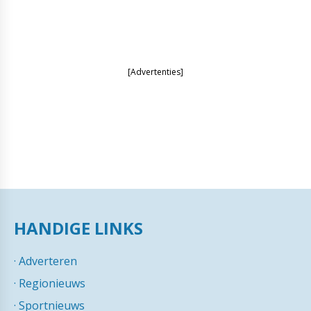
[Advertenties]
HANDIGE LINKS
·
Adverteren
·
Regionieuws
·
Sportnieuws