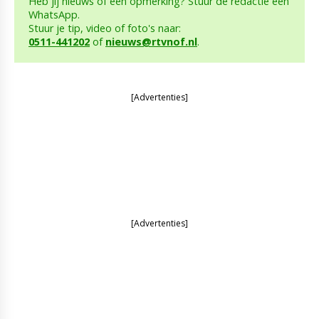
Heb jij nieuws of een opmerking? Stuur de redactie een
WhatsApp.
Stuur je tip, video of foto's naar:
0511-441202
of
nieuws@rtvnof.nl
.
[Advertenties]
[Advertenties]