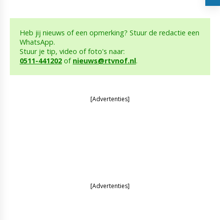
Heb jij nieuws of een opmerking? Stuur de redactie een
WhatsApp.
Stuur je tip, video of foto's naar:
0511-441202
of
nieuws@rtvnof.nl
.
[Advertenties]
[Advertenties]