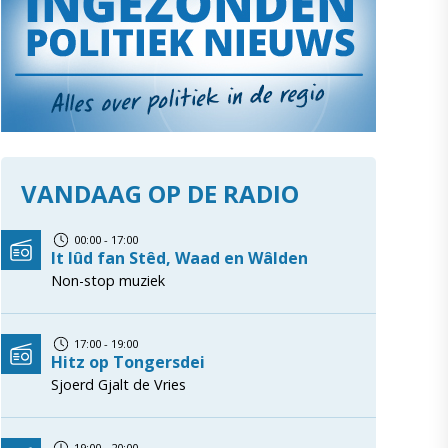
VANDAAG OP DE RADIO
00:00 - 17:00
It lûd fan Stêd, Waad en Wâlden
Non-stop muziek
17:00 - 19:00
Hitz op Tongersdei
Sjoerd Gjalt de Vries
19:00 - 20:00