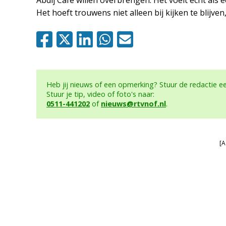
Abdij Café willen overbrengen. Het voelt echt al
Het hoeft trouwens niet alleen bij kijken te blijven
Heb jij nieuws of een opmerking? Stuur de redactie 
Stuur je tip, video of foto's naar:
0511-441202
of
nieuws@rtvnof.nl
.
[A