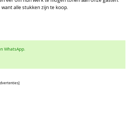
s een eer om hun werk te mogen tonen aan onze gasten.”
, want alle stukken zijn te koop.
een WhatsApp.
dvertenties]