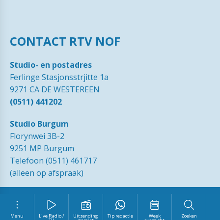
CONTACT RTV NOF
Studio- en postadres
Ferlinge Stasjonsstrjitte 1a
9271 CA DE WESTEREEN
(0511) 441202
Studio Burgum
Florynwei 3B-2
9251 MP Burgum
Telefoon (0511) 461717
(alleen op afspraak)
© 1989 - 2026 RTVNOF·
Contact
·
Tip de redactie
·
Ingezonden
brieven
·
Disclaimer
·
Privacy Statement RTV NOF
·
Vrijwilliger
worden?
Menu
Live Radio /
Uitzending
Tip redactie
Week
Zoeken