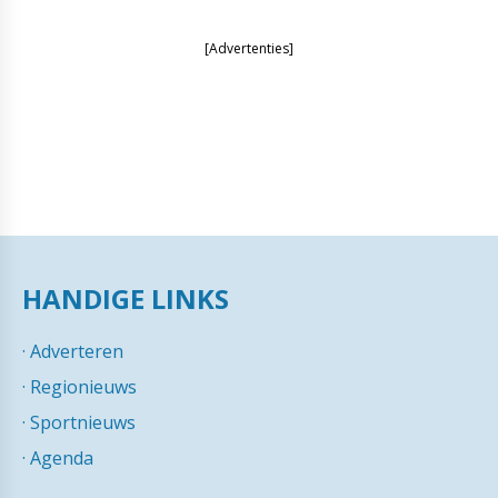
[Advertenties]
HANDIGE LINKS
·
Adverteren
·
Regionieuws
·
Sportnieuws
·
Agenda