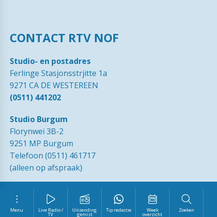
CONTACT RTV NOF
Studio- en postadres
Ferlinge Stasjonsstrjitte 1a
9271 CA DE WESTEREEN
(0511) 441202
Studio Burgum
Florynwei 3B-2
9251 MP Burgum
Telefoon (0511) 461717
(alleen op afspraak)
© 1989 - 2026 RTVNOF·
Contact
·
Tip de redactie
·
Ingezonden
brieven
·
Disclaimer
·
Privacy Statement RTV NOF
·
Vrijwilliger
worden?
Menu
Live Radio /
Uitzending
Tip redactie
Week
Zoeken
TV
gemist
overzicht