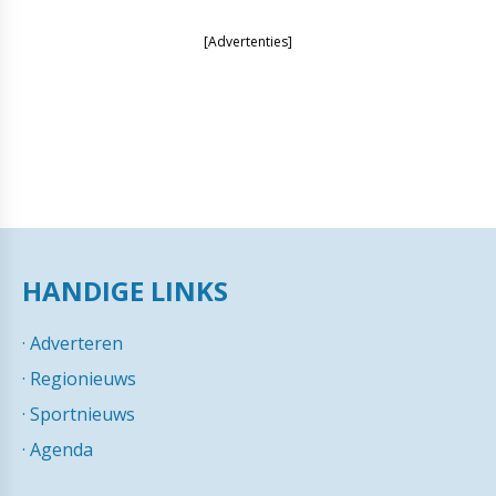
[Advertenties]
HANDIGE LINKS
·
Adverteren
·
Regionieuws
·
Sportnieuws
·
Agenda