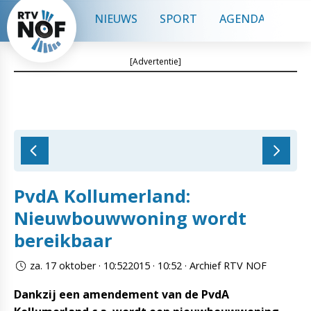
NIEUWS
SPORT
AGENDA
CON
[Advertentie]
PvdA Kollumerland:
Nieuwbouwwoning wordt
bereikbaar
za. 17 oktober · 10:522015 · 10:52 · Archief RTV NOF
Dankzij een amendement van de PvdA