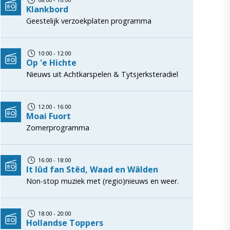
Klankbord
Geestelijk verzoekplaten programma
10:00 - 12:00
Op 'e Hichte
Nieuws uit Achtkarspelen & Tytsjerksteradiel
12:00 - 16:00
Moai Fuort
Zomerprogramma
16:00 - 18:00
It lûd fan Stêd, Waad en Wâlden
Non-stop muziek met (regio)nieuws en weer.
18:00 - 20:00
Hollandse Toppers