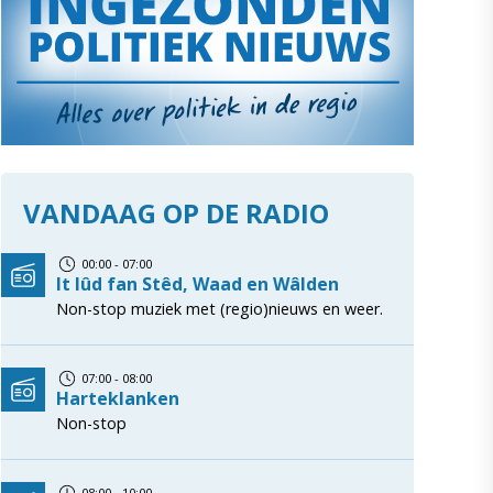
VANDAAG OP DE RADIO
00:00 - 07:00
It lûd fan Stêd, Waad en Wâlden
Non-stop muziek met (regio)nieuws en weer.
07:00 - 08:00
Harteklanken
Non-stop
08:00 - 10:00