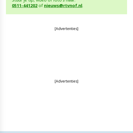
0511-441202
of
nieuws@rtvnof.nl
.
[Advertenties]
[Advertenties]