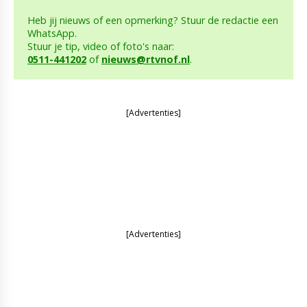
Heb jij nieuws of een opmerking? Stuur de redactie een
WhatsApp.
Stuur je tip, video of foto's naar:
0511-441202
of
nieuws@rtvnof.nl
.
[Advertenties]
[Advertenties]