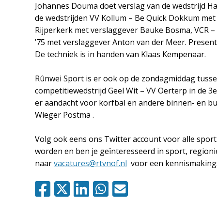
Johannes Douma doet verslag van de wedstrijd
Ha
de wedstrijden VV Kollum – Be Quick Dokkum met
Rijperkerk met verslaggever Bauke Bosma, VCR – 
’75 met verslaggever Anton van der Meer.
Present
De techniek is in handen van Klaas Kempenaar.
Rûnwei Sport is er ook op de zondagmiddag tussen
competitiewedstrijd Geel Wit – V
V
Oerte
r
p
in de 3e
er aandacht voor korfbal en andere binnen- en bu
Wieger Postma .
Volg ook eens on
s
Twitter accou
n
t
voor alle spor
worden en ben je geïnteresseerd in sport, regioni
naar
vacatures@rtvnof.nl
voor een kennismakin