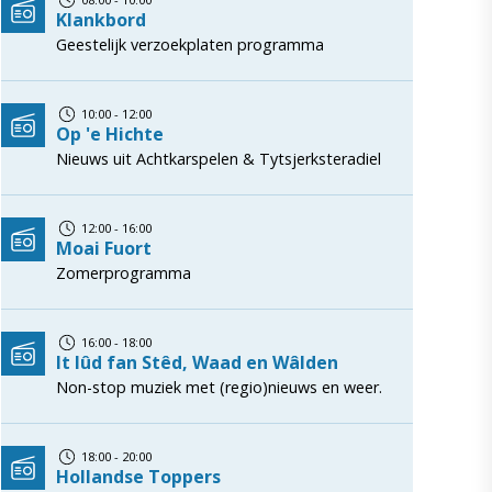
Klankbord
Geestelijk verzoekplaten programma
10:00 - 12:00
Op 'e Hichte
Nieuws uit Achtkarspelen & Tytsjerksteradiel
12:00 - 16:00
Moai Fuort
Zomerprogramma
16:00 - 18:00
It lûd fan Stêd, Waad en Wâlden
Non-stop muziek met (regio)nieuws en weer.
18:00 - 20:00
Hollandse Toppers