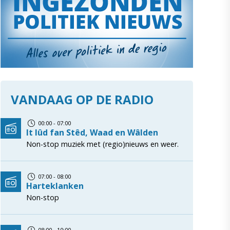
VANDAAG OP DE RADIO
00:00 - 07:00
It lûd fan Stêd, Waad en Wâlden
Non-stop muziek met (regio)nieuws en weer.
07:00 - 08:00
Harteklanken
Non-stop
08:00 - 10:00