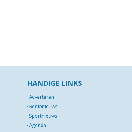
HANDIGE LINKS
·
Adverteren
·
Regionieuws
·
Sportnieuws
·
Agenda