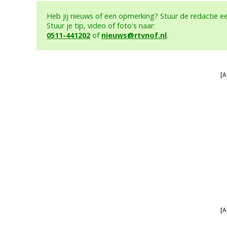
Heb jij nieuws of een opmerking? Stuur de redactie 
Stuur je tip, video of foto's naar:
0511-441202
of
nieuws@rtvnof.nl
.
[A
[A