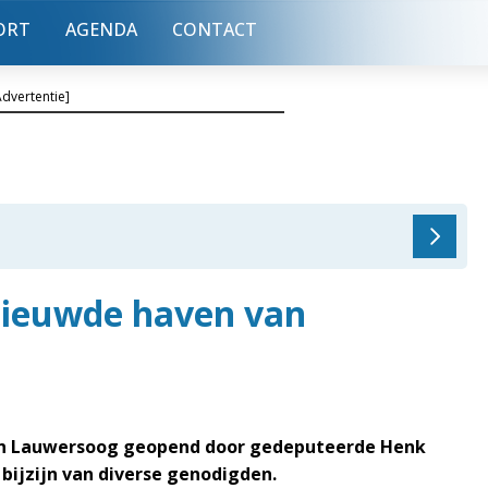
ORT
AGENDA
CONTACT
Advertentie]
nieuwde haven van
van Lauwersoog geopend door gedeputeerde Henk
bijzijn van diverse genodigden.