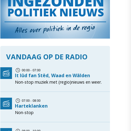
VANDAAG OP DE RADIO
00:00 - 07:00
It lûd fan Stêd, Waad en Wâlden
Non-stop muziek met (regio)nieuws en weer.
07:00 - 08:00
Harteklanken
Non-stop
08:00 - 10:00