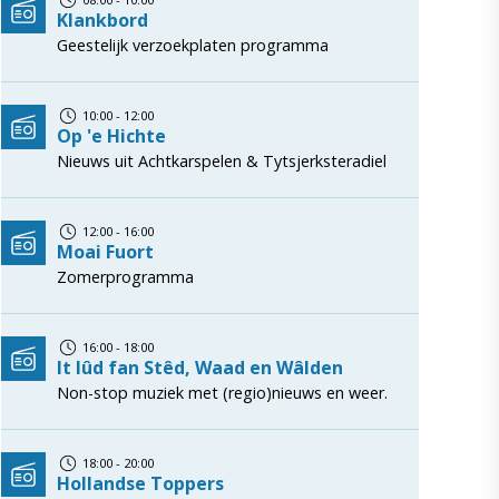
Klankbord
Geestelijk verzoekplaten programma
10:00 - 12:00
Op 'e Hichte
Nieuws uit Achtkarspelen & Tytsjerksteradiel
12:00 - 16:00
Moai Fuort
Zomerprogramma
16:00 - 18:00
It lûd fan Stêd, Waad en Wâlden
Non-stop muziek met (regio)nieuws en weer.
18:00 - 20:00
Hollandse Toppers