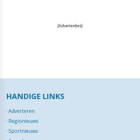
[Advertenties]
HANDIGE LINKS
·
Adverteren
·
Regionieuws
·
Sportnieuws