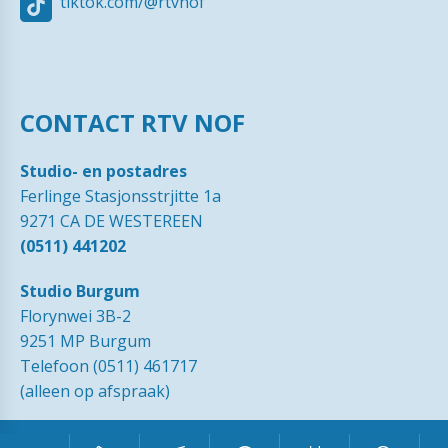
tiktok.com/@rtvnof
CONTACT RTV NOF
Studio- en postadres
Ferlinge Stasjonsstrjitte 1a
9271 CA DE WESTEREEN
(0511) 441202
Studio Burgum
Florynwei 3B-2
9251 MP Burgum
Telefoon (0511) 461717
(alleen op afspraak)
© 1989 - 2026 RTVNOF·
Contact
·
Tip de redactie
·
Ingezonden