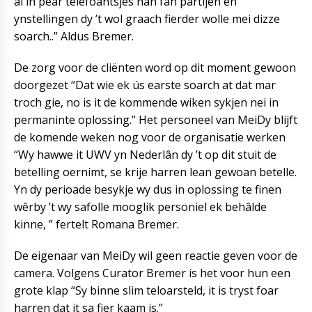
al in pear telefoantsjes hân fan partijen en
ynstellingen dy ’t wol graach fierder wolle mei dizze
soarch..” Aldus Bremer.
De zorg voor de cliënten word op dit moment gewoon
doorgezet “Dat wie ek ús earste soarch at dat mar
troch gie, no is it de kommende wiken sykjen nei in
permaninte oplossing.” Het personeel van MeiDy blijft
de komende weken nog voor de organisatie werken
“Wy hawwe it UWV yn Nederlân dy ’t op dit stuit de
betelling oernimt, se krije harren lean gewoan betelle.
Yn dy perioade besykje wy dus in oplossing te finen
wêrby ’t wy safolle mooglik personiel ek behâlde
kinne, ” fertelt Romana Bremer.
De eigenaar van MeiDy wil geen reactie geven voor de
camera. Volgens Curator Bremer is het voor hun een
grote klap “Sy binne slim teloarsteld, it is tryst foar
harren dat it sa fier kaam is.”