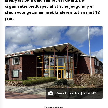
MeiDy uit Damwâld failliet verklaard. De
organisatie biedt specialistische jeugdhulp en
steun voor gezinnen met kinderen tot en met 18
jaar.
Demi Hoekstra | RTV NOF
[Advertenties]