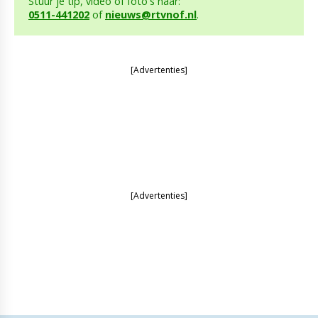
Stuur je tip, video of foto's naar:
0511-441202
of
nieuws@rtvnof.nl
.
[Advertenties]
[Advertenties]