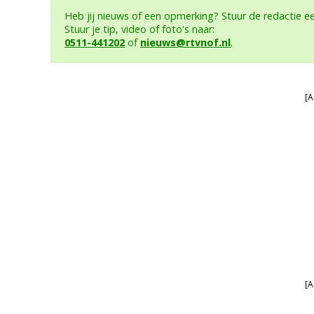
Heb jij nieuws of een opmerking? Stuur de redactie 
Stuur je tip, video of foto's naar:
0511-441202
of
nieuws@rtvnof.nl
.
[A
[A