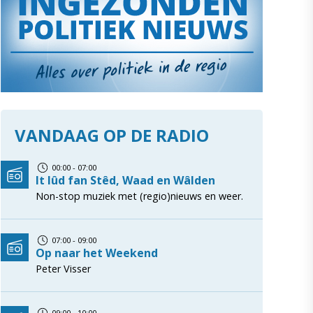
VANDAAG OP DE RADIO
00:00 - 07:00
It lûd fan Stêd, Waad en Wâlden
Non-stop muziek met (regio)nieuws en weer.
07:00 - 09:00
Op naar het Weekend
Peter Visser
09:00 - 10:00