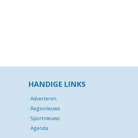
HANDIGE LINKS
·
Adverteren
·
Regionieuws
·
Sportnieuws
·
Agenda