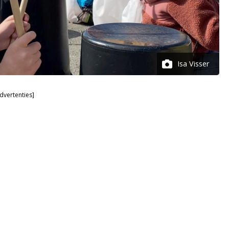
Isa Visser
dvertenties]