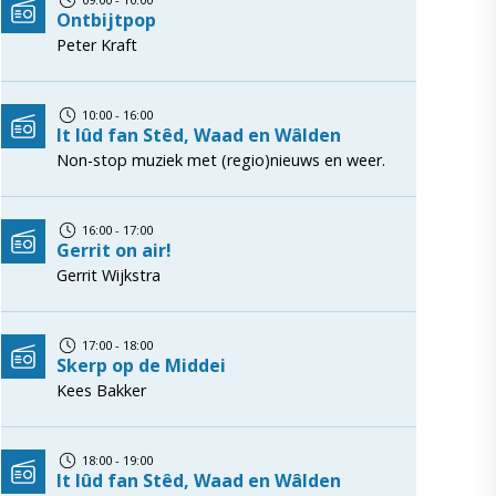
Ontbijtpop
Peter Kraft
10:00 - 16:00
It lûd fan Stêd, Waad en Wâlden
Non-stop muziek met (regio)nieuws en weer.
16:00 - 17:00
Gerrit on air!
Gerrit Wijkstra
17:00 - 18:00
Skerp op de Middei
Kees Bakker
18:00 - 19:00
It lûd fan Stêd, Waad en Wâlden