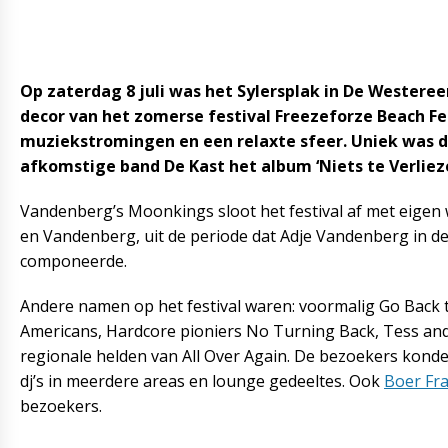
Op zaterdag 8 juli was het Sylersplak in De Westeree
decor van het zomerse festival Freezeforze Beach F
muziekstromingen en een relaxte sfeer. Uniek was da
afkomstige band De Kast het album ‘Niets te Verlieze
Vandenberg’s Moonkings sloot het festival af met eige
en Vandenberg, uit de periode dat Adje Vandenberg in d
componeerde.
Andere namen op het festival waren: voormalig Go Back t
Americans, Hardcore pioniers No Turning Back, Tess and
regionale helden van All Over Again. De bezoekers kond
dj’s in meerdere areas en lounge gedeeltes. Ook
Boer Fr
bezoekers.