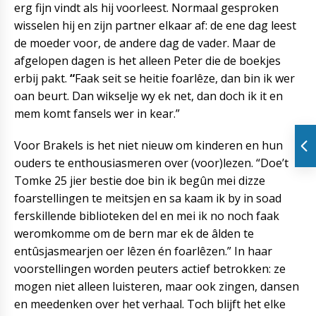
erg fijn vindt als hij voorleest. Normaal gesproken
wisselen hij en zijn partner elkaar af: de ene dag leest
de moeder voor, de andere dag de vader. Maar de
afgelopen dagen is het alleen Peter die de boekjes
erbij pakt.
“
Faak seit se heitie foarlêze, dan bin ik wer
oan beurt. Dan wikselje wy ek net, dan doch ik it en
mem komt fansels wer in kear.”
Voor Brakels is het niet nieuw om kinderen en hun
ouders te enthousiasmeren over (voor)lezen. “Doe’t
Tomke 25 jier bestie doe bin ik begûn mei dizze
foarstellingen te meitsjen en sa kaam ik by in soad
ferskillende biblioteken del en mei ik no noch faak
weromkomme om de bern mar ek de âlden te
entûsjasmearjen oer lêzen én foarlêzen.” In haar
voorstellingen worden peuters actief betrokken: ze
mogen niet alleen luisteren, maar ook zingen, dansen
en meedenken over het verhaal. Toch blijft het elke