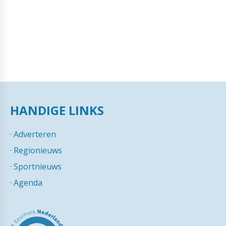
HANDIGE LINKS
·
Adverteren
·
Regionieuws
·
Sportnieuws
·
Agenda