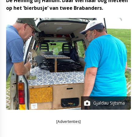
De Heining bij Hallum. Daar viel haar oog meteen
op het ‘bierbusje’ van twee Brabanders.
Gjaldau Sijtsma
[Advertenties]