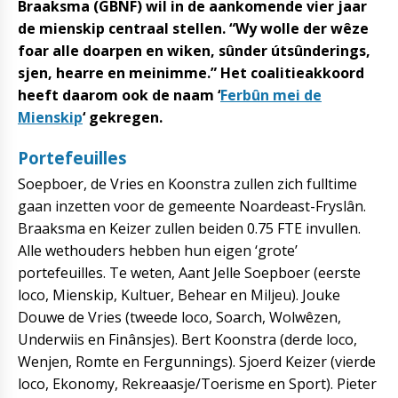
Braaksma (GBNF) wil in de aankomende vier jaar
de mienskip centraal stellen. “Wy wolle der wêze
foar alle doarpen en wiken, sûnder útsûnderings,
sjen, hearre en meinimme.” Het coalitieakkoord
heeft daarom ook de naam ‘
Ferbûn mei de
Mienskip
‘ gekregen.
Portefeuilles
Soepboer, de Vries en Koonstra zullen zich fulltime
gaan inzetten voor de gemeente Noardeast-Fryslân.
Braaksma en Keizer zullen beiden 0.75 FTE invullen.
Alle wethouders hebben hun eigen ‘grote’
portefeuilles. Te weten, Aant Jelle Soepboer (eerste
loco, Mienskip, Kultuer, Behear en Miljeu). Jouke
Douwe de Vries (tweede loco, Soarch, Wolwêzen,
Underwiis en Finânsjes). Bert Koonstra (derde loco,
Wenjen, Romte en Fergunnings). Sjoerd Keizer (vierde
loco, Ekonomy, Rekreaasje/Toerisme en Sport). Pieter