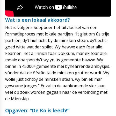
Wat is een lokaal akkoord?
Het is volgens Soepboer het uitvloeisel van een
formatieproces met lokale partijen. “It giet om ús trije
partijen, dy’t hiel ticht by de minsken stean, dy’t echt
goed witte wat der spilet. Wy hawwe each foar alle
kearnen, net allinnich foar Dokkum, mar ek foar alle
moaie doarpen dy’t wy yn ús gemeente hawwe. Wy
binne in 45000+gemeente mei byhearrende ambysjes,
sûnder dat de ôfstân ta de minsken grutter wurdt. Wy
wolle júst tichtby de minsken stean, wy bin ek mar
gewoane jonges.” Er zal in de aankomende vier jaar
veel op zoek worden gegaan naar de verbinding met
de Mienskip.
Opgaven: “De Ko is leech!”