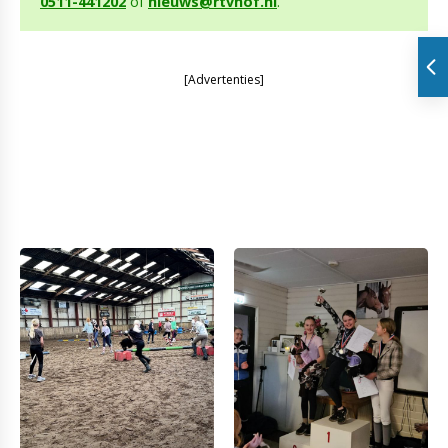
0511-441202
of
nieuws@rtvnof.nl
.
[Advertenties]