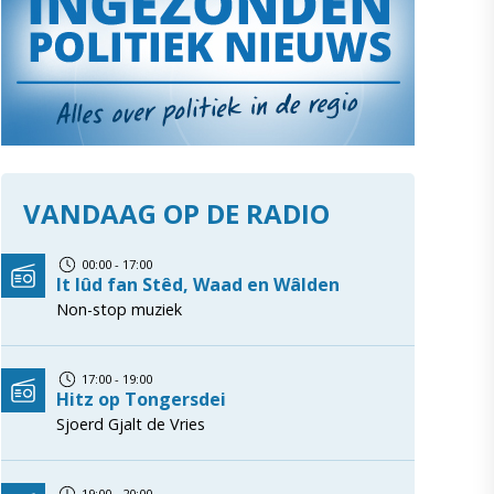
VANDAAG OP DE RADIO
00:00 - 17:00
It lûd fan Stêd, Waad en Wâlden
Non-stop muziek
17:00 - 19:00
Hitz op Tongersdei
Sjoerd Gjalt de Vries
19:00 - 20:00