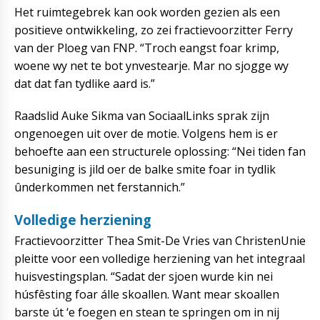
Het ruimtegebrek kan ook worden gezien als een
positieve ontwikkeling, zo zei fractievoorzitter Ferry
van der Ploeg van FNP. “Troch eangst foar krimp,
woene wy net te bot ynvestearje. Mar no sjogge wy
dat dat fan tydlike aard is.”
Raadslid Auke Sikma van SociaalLinks sprak zijn
ongenoegen uit over de motie. Volgens hem is er
behoefte aan een structurele oplossing: “Nei tiden fan
besuniging is jild oer de balke smite foar in tydlik
ûnderkommen net ferstannich.”
Volledige herziening
Fractievoorzitter Thea Smit-De Vries van ChristenUnie
pleitte voor een volledige herziening van het integraal
huisvestingsplan. “Sadat der sjoen wurde kin nei
húsfêsting foar álle skoallen. Want mear skoallen
barste út ‘e foegen en stean te springen om in nij