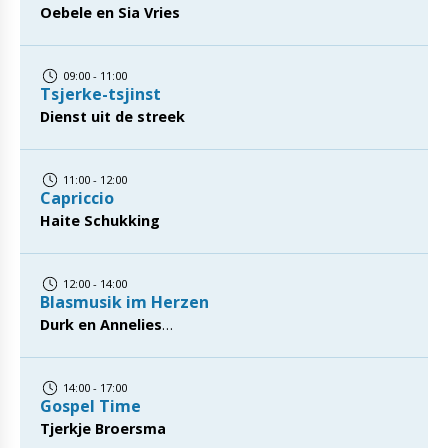
Oebele en Sia Vries
09:00 - 11:00
Tsjerke-tsjinst
Dienst uit de streek
11:00 - 12:00
Capriccio
Haite Schukking
12:00 - 14:00
Blasmusik im Herzen
Durk en Annelies
Blasmusik im Herzen is een programma waarbij de
muziek regelrecht uit het hart is gegrepen. Dit
14:00 - 17:00
onderhoudende blaasmuziekprogramma staat vol
Gospel Time
toegankelijke polka's en walsen uit de Tsjechische
Tjerkje Broersma