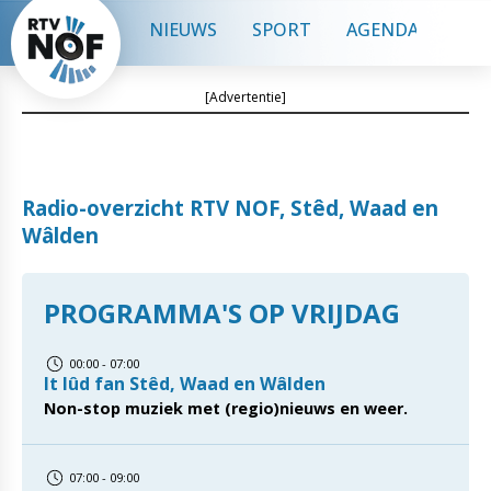
NIEUWS
SPORT
AGENDA
CON
[Advertentie]
Radio-overzicht RTV NOF, Stêd, Waad en
Wâlden
PROGRAMMA'S OP VRIJDAG
00:00 - 07:00
It lûd fan Stêd, Waad en Wâlden
Non-stop muziek met (regio)nieuws en weer.
07:00 - 09:00