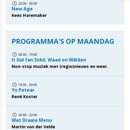
22:00 - 00:00
New Age
Kees Haremaker
PROGRAMMA'S OP MAANDAG
00:00 - 19:00
It lûd fan Stêd, Waad en Wâlden
Non-stop muziek met (regio)nieuws en weer.
19:00 - 20:00
Yn Petear
René Koster
20:00 - 22:00
Wat Draaie Menu
Martin van der Velde