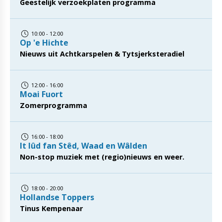
Geestelijk verzoekplaten programma
10:00 - 12:00
Op 'e Hichte
Nieuws uit Achtkarspelen & Tytsjerksteradiel
12:00 - 16:00
Moai Fuort
Zomerprogramma
16:00 - 18:00
It lûd fan Stêd, Waad en Wâlden
Non-stop muziek met (regio)nieuws en weer.
18:00 - 20:00
Hollandse Toppers
Tinus Kempenaar