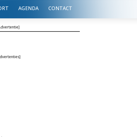
ORT
AGENDA
CONTACT
Advertentie]
dvertenties]