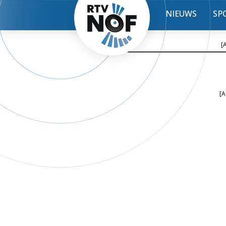
NIEUWS
SP
[
[A