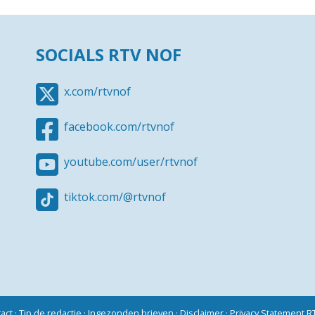
SOCIALS RTV NOF
x.com/rtvnof
facebook.com/rtvnof
youtube.com/user/rtvnof
tiktok.com/@rtvnof
act
·
Tip de redactie
·
Ingezonden brieven
·
Disclaimer
·
Privacy Statement 