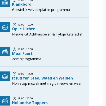
Klankbord
Geestelijk verzoekplaten programma
10:00 - 12:00
Op 'e Hichte
Nieuws uit Achtkarspelen & Tytsjerksteradiel
12:00 - 16:00
Moai Fuort
Zomerprogramma
16:00 - 18:00
It lûd fan Stêd, Waad en Wâlden
Non-stop muziek met (regio)nieuws en weer.
18:00 - 20:00
Hollandse Toppers