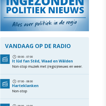
VANDAAG OP DE RADIO
00:00 - 07:00
It lûd fan Stêd, Waad en Wâlden
Non-stop muziek met (regio)nieuws en weer.
07:00 - 08:00
Harteklanken
Non-stop
08:00 - 10:00