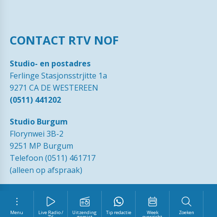
CONTACT RTV NOF
Studio- en postadres
Ferlinge Stasjonsstrjitte 1a
9271 CA DE WESTEREEN
(0511) 441202
Studio Burgum
Florynwei 3B-2
9251 MP Burgum
Telefoon (0511) 461717
(alleen op afspraak)
© 1989 - 2026 RTVNOF·
Contact
·
Tip de redactie
·
Ingezonden
brieven
·
Disclaimer
·
Privacy Statement RTV NOF
·
Vrijwilliger
worden?
Menu
Live Radio /
Uitzending
Tip redactie
Week
Zoeken
TV
gemist
overzicht