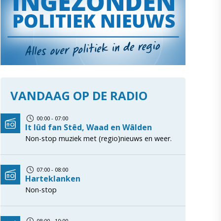
VANDAAG OP DE RADIO
00:00 - 07:00
It lûd fan Stêd, Waad en Wâlden
Non-stop muziek met (regio)nieuws en weer.
07:00 - 08:00
Harteklanken
Non-stop
08:00 - 10:00