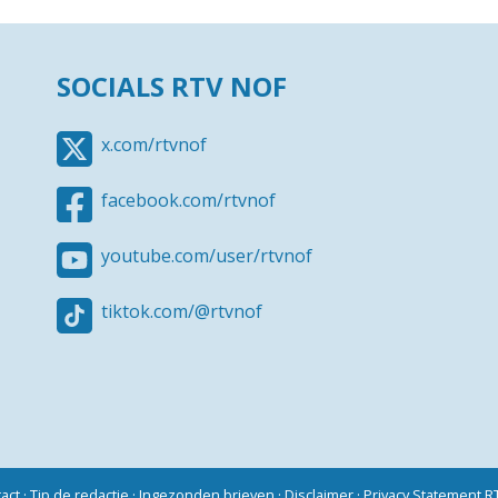
SOCIALS RTV NOF
x.com/rtvnof
facebook.com/rtvnof
youtube.com/user/rtvnof
tiktok.com/@rtvnof
act
·
Tip de redactie
·
Ingezonden brieven
·
Disclaimer
·
Privacy Statement 