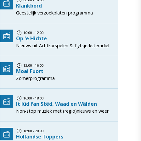
Klankbord
Geestelijk verzoekplaten programma
10:00 - 12:00
Op 'e Hichte
Nieuws uit Achtkarspelen & Tytsjerksteradiel
12:00 - 16:00
Moai Fuort
Zomerprogramma
16:00 - 18:00
It lûd fan Stêd, Waad en Wâlden
Non-stop muziek met (regio)nieuws en weer.
18:00 - 20:00
Hollandse Toppers