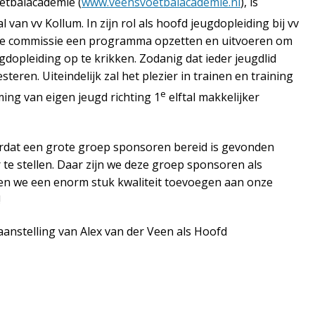
etbalacademie (
www.veensvoetbalacademie.nl
), is
al van vv Kollum. In zijn rol als hoofd jeugdopleiding bij vv
che commissie een programma opzetten en uitvoeren om
ugdopleiding op te krikken. Zodanig dat ieder jeugdlid
eren. Uiteindelijk zal het plezier in trainen en training
e
ng van eigen jeugd richting 1
elftal makkelijker
rdat een grote groep sponsoren bereid is gevonden
r te stellen. Daar zijn we deze groep sponsoren als
en we een enorm stuk kwaliteit toevoegen aan onze
!
anstelling van Alex van der Veen als Hoofd