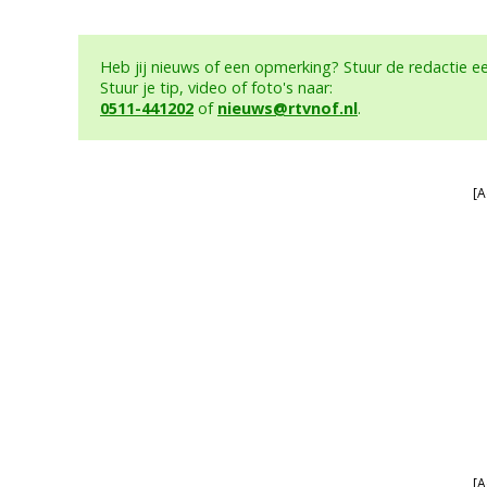
Heb jij nieuws of een opmerking? Stuur de redactie 
Stuur je tip, video of foto's naar:
0511-441202
of
nieuws@rtvnof.nl
.
[A
[A