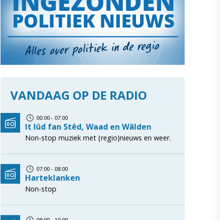
VANDAAG OP DE RADIO
00:00 - 07:00
It lûd fan Stêd, Waad en Wâlden
Non-stop muziek met (regio)nieuws en weer.
07:00 - 08:00
Harteklanken
Non-stop
08:00 - 10:00