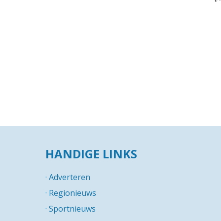
HANDIGE LINKS
·
Adverteren
·
Regionieuws
·
Sportnieuws