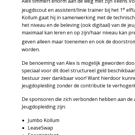
Alex timmert enorm aan de weg met zijn Veens Vo
e
jeugdscout en assistent/linie trainer bij het 1
elft
Kollum gaat hij in samenwerking met de technis
het niveau en de beleving (ook digitaal) van de je
maximaal kan leren en op zijn/haar niveau kan prest
geven alleen maar toenemen en ook de doorstromi
worden.
De benoeming van Alex is mogelijk geworden doo
speciaal voor dit doel structureel geld beschikbaa
bestuur zeer dankbaar voor! Want hierdoor kunn
jeugdopleiding zonder de contributie te verhogen
De sponsoren die zich verbonden hebben aan de a
Jeugdopleiding zijn:
Jumbo Kollum
LeaseSwap