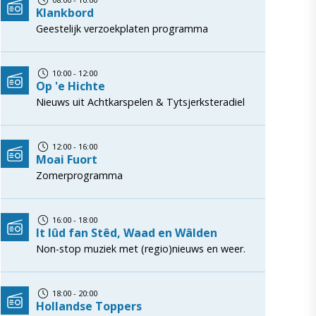
Klankbord
Geestelijk verzoekplaten programma
10:00 - 12:00
Op 'e Hichte
Nieuws uit Achtkarspelen & Tytsjerksteradiel
12:00 - 16:00
Moai Fuort
Zomerprogramma
16:00 - 18:00
It lûd fan Stêd, Waad en Wâlden
Non-stop muziek met (regio)nieuws en weer.
18:00 - 20:00
Hollandse Toppers