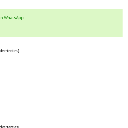
een WhatsApp.
dvertenties]
dvertenties]