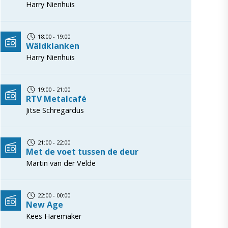
Harry Nienhuis
18:00 - 19:00
Wâldklanken
Harry Nienhuis
19:00 - 21:00
RTV Metalcafé
Jitse Schregardus
21:00 - 22:00
Met de voet tussen de deur
Martin van der Velde
22:00 - 00:00
New Age
Kees Haremaker