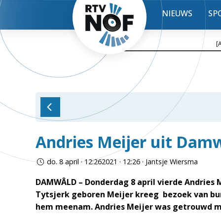
NIEUWS
SP
[
Andries Meijer uit Damw
do. 8 april · 12:262021 · 12:26 · Jantsje Wiersma
DAMWÂLD – Donderdag 8 april vierde Andries M
Tytsjerk geboren Meijer kreeg bezoek van bu
hem meenam. Andries Meijer was getrouwd m