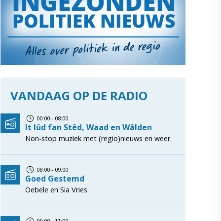
VANDAAG OP DE RADIO
00:00 - 08:00
It lûd fan Stêd, Waad en Wâlden
Non-stop muziek met (regio)nieuws en weer.
08:00 - 09:00
Goed Gestemd
Oebele en Sia Vries
09:00 - 11:00