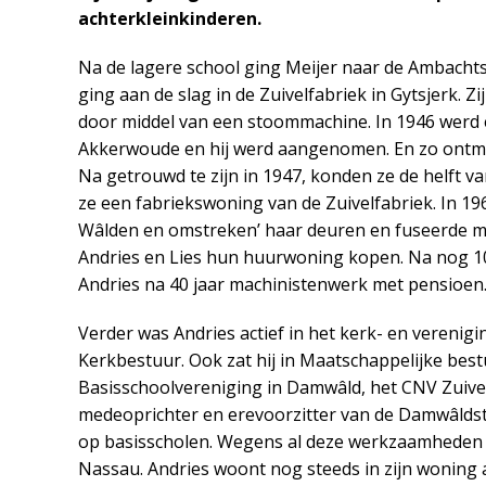
achterkleinkinderen.
Na de lagere school ging Meijer naar de Ambachts
ging aan de slag in de Zuivelfabriek in Gytsjerk. 
door middel van een stoommachine. In 1946 werd e
Akkerwoude en hij werd aangenomen. En zo ontmoe
Na getrouwd te zijn in 1947, konden ze de helft 
ze een fabriekswoning van de Zuivelfabriek. In 1
Wâlden en omstreken’ haar deuren en fuseerde m
Andries en Lies hun huurwoning kopen. Na nog 10
Andries na 40 jaar machinistenwerk met pensioen
Verder was Andries actief in het kerk- en verenigin
Kerkbestuur. Ook zat hij in Maatschappelijke besture
Basisschoolvereniging in Damwâld, het CNV Zuivel
medeoprichter en erevoorzitter van de Damwâldste
op basisscholen. Wegens al deze werkzaamheden w
Nassau. Andries woont nog steeds in zijn woning aa