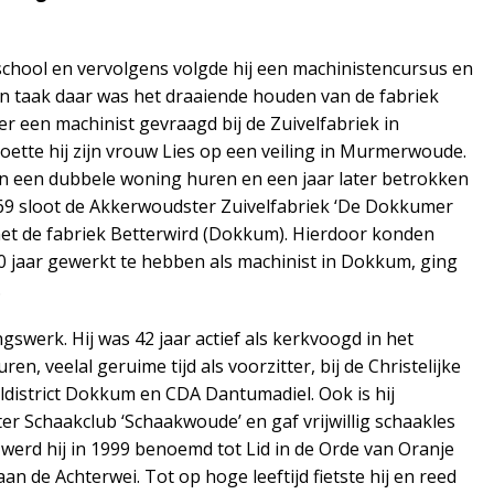
chool en vervolgens volgde hij een machinistencursus en
Zijn taak daar was het draaiende houden van de fabriek
r een machinist gevraagd bij de Zuivelfabriek in
tte hij zijn vrouw Lies op een veiling in Murmerwoude.
van een dubbele woning huren en een jaar later betrokken
969 sloot de Akkerwoudster Zuivelfabriek ‘De Dokkumer
et de fabriek Betterwird (Dokkum). Hierdoor konden
 jaar gewerkt te hebben als machinist in Dokkum, ging
.
gswerk. Hij was 42 jaar actief als kerkvoogd in het
n, veelal geruime tijd als voorzitter, bij de Christelijke
district Dokkum en CDA Dantumadiel. Ook is hij
r Schaakclub ‘Schaakwoude’ en gaf vrijwillig schaakles
erd hij in 1999 benoemd tot Lid in de Orde van Oranje
n de Achterwei. Tot op hoge leeftijd fietste hij en reed