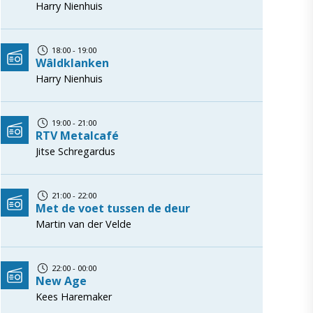
Harry Nienhuis
18:00 - 19:00
Wâldklanken
Harry Nienhuis
19:00 - 21:00
RTV Metalcafé
Jitse Schregardus
21:00 - 22:00
Met de voet tussen de deur
Martin van der Velde
22:00 - 00:00
New Age
Kees Haremaker