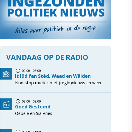
VANDAAG OP DE RADIO
00:00 - 08:00
It lûd fan Stêd, Waad en Wâlden
Non-stop muziek met (regio)nieuws en weer.
08:00 - 09:00
Goed Gestemd
Oebele en Sia Vries
09:00 - 11:00