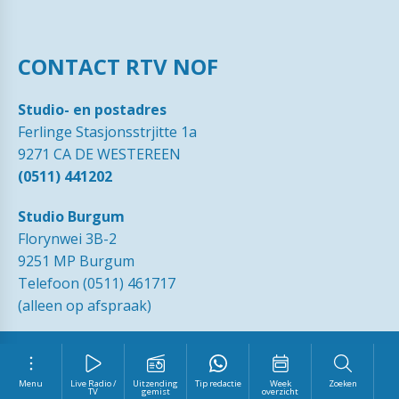
CONTACT RTV NOF
Studio- en postadres
Ferlinge Stasjonsstrjitte 1a
9271 CA DE WESTEREEN
(0511) 441202
Studio Burgum
Florynwei 3B-2
9251 MP Burgum
Telefoon (0511) 461717
(alleen op afspraak)
© 1989 - 2026 RTVNOF·
Contact
·
Tip de redactie
·
Ingezonden
brieven
·
Disclaimer
·
Privacy Statement RTV NOF
·
Vrijwilliger
worden?
Menu
Live Radio /
Uitzending
Tip redactie
Week
Zoeken
TV
gemist
overzicht