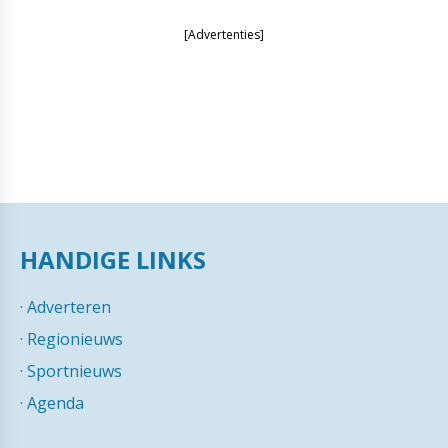
[Advertenties]
HANDIGE LINKS
·
Adverteren
·
Regionieuws
·
Sportnieuws
·
Agenda