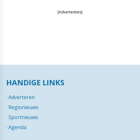
[Advertenties]
HANDIGE LINKS
·
Adverteren
·
Regionieuws
·
Sportnieuws
·
Agenda