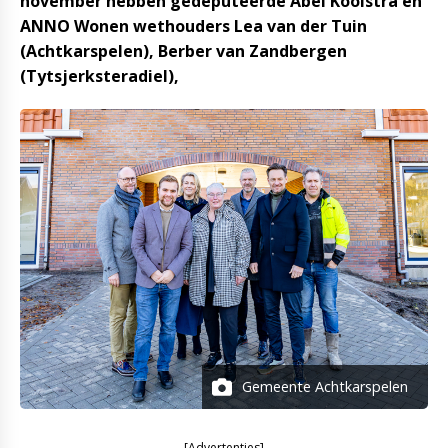
november hebben gedeputeerde Abel Kooistra en
ANNO Wonen wethouders Lea van der Tuin
(Achtkarspelen), Berber van Zandbergen
(Tytsjerksteradiel),
Gemeente Achtkarspelen
[Advertenties]