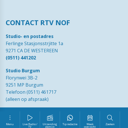
CONTACT RTV NOF
Studio- en postadres
Ferlinge Stasjonsstrjitte 1a
9271 CA DE WESTEREEN
(0511) 441202
Studio Burgum
Florynwei 3B-2
9251 MP Burgum
Telefoon (0511) 461717
(alleen op afspraak)
© 1989 - 2026 RTVNOF·
Contact
·
Tip de redactie
·
Ingezonden
brieven
·
Disclaimer
·
Privacy Statement RTV NOF
·
Vrijwilliger
worden?
Menu
Live Radio /
Uitzending
Tip redactie
Week
Zoeken
TV
gemist
overzicht