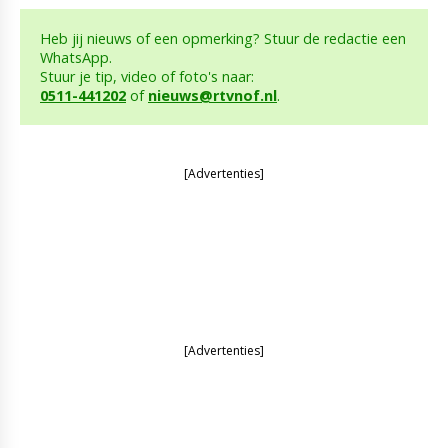
Heb jij nieuws of een opmerking? Stuur de redactie een
WhatsApp.
Stuur je tip, video of foto's naar:
0511-441202
of
nieuws@rtvnof.nl
.
[Advertenties]
[Advertenties]