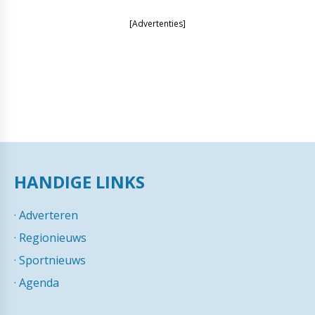
[Advertenties]
HANDIGE LINKS
·
Adverteren
·
Regionieuws
·
Sportnieuws
·
Agenda