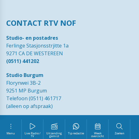
CONTACT RTV NOF
Studio- en postadres
Ferlinge Stasjonsstrjitte 1a
9271 CA DE WESTEREEN
(0511) 441202
Studio Burgum
Florynwei 3B-2
9251 MP Burgum
Telefoon (0511) 461717
(alleen op afspraak)
© 1989 - 2026 RTVNOF·
Contact
·
Tip de redactie
·
Ingezonden
brieven
·
Disclaimer
·
Privacy Statement RTV NOF
·
Vrijwilliger
worden?
Menu
Live Radio /
Uitzending
Tip redactie
Week
Zoeken
TV
gemist
overzicht