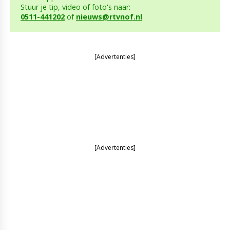
Stuur je tip, video of foto's naar:
0511-441202
of
nieuws@rtvnof.nl
.
[Advertenties]
[Advertenties]