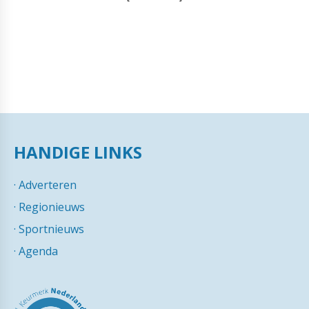
HANDIGE LINKS
·
Adverteren
·
Regionieuws
·
Sportnieuws
·
Agenda