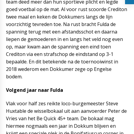
team deed meer dan hun sportieve plicht en legde
goed voetbal op de mat. Al voor rust scoorde Crediton
twee maal en keken de Dokkumers langs de lijn
voorzichtig tevreden toe. Na rust bracht Fulda de
spanning terug met een afstandsschot en daarna
liepen de gemoederen in en langs het veld nog even
op, maar kwam aan de spanning een eind toen
Crediton via een strafschop de eindstand op 3-1
bepaalde. En dit betekende na de toernooiwinst in
2018 wederom een Dokkumer zege op Engelse
bodem.
Volgend jaar naar Fulda
Vlak voor half zes reikte loco-burgemeester Steve
Huxtable de wisselbokaal uit aan aanvoerder Peter de
Vries van het Be Quick 45+ team. De bokaal mag
hiermee nogmaals een jaar in Dokkum blijven en
krijgt een speciale plek in de Bonifatiuscup corner in