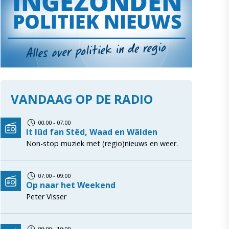
VANDAAG OP DE RADIO
00:00 - 07:00
It lûd fan Stêd, Waad en Wâlden
Non-stop muziek met (regio)nieuws en weer.
07:00 - 09:00
Op naar het Weekend
Peter Visser
09:00 - 10:00