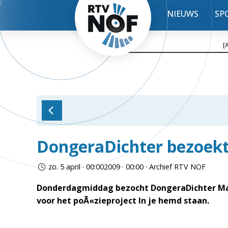
NIEUWS
SP
[
DongeraDichter bezoekt
zo. 5 april · 00:002009 · 00:00 · Archief RTV NOF
Donderdagmiddag bezocht DongeraDichter Mark
voor het poÃ«zieproject In je hemd staan.