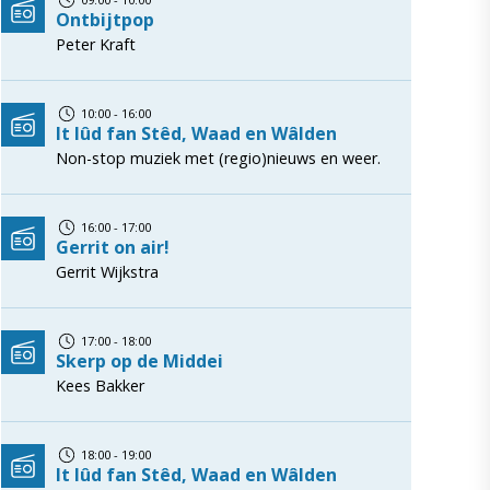
Ontbijtpop
Peter Kraft
10:00 - 16:00
It lûd fan Stêd, Waad en Wâlden
Non-stop muziek met (regio)nieuws en weer.
16:00 - 17:00
Gerrit on air!
Gerrit Wijkstra
17:00 - 18:00
Skerp op de Middei
Kees Bakker
18:00 - 19:00
It lûd fan Stêd, Waad en Wâlden