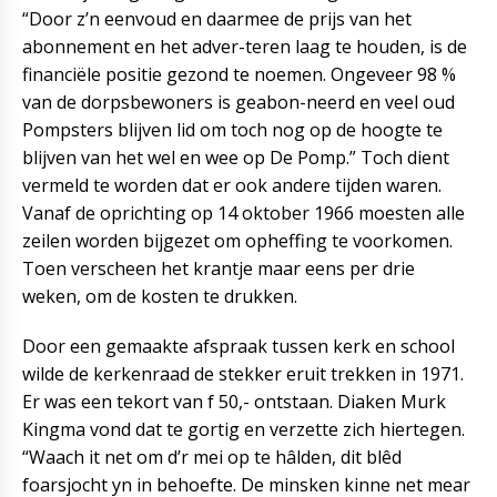
“Door z’n eenvoud en daarmee de prijs van het
abonnement en het adver-teren laag te houden, is de
financiële positie gezond te noemen. Ongeveer 98 %
van de dorpsbewoners is geabon-neerd en veel oud
Pompsters blijven lid om toch nog op de hoogte te
blijven van het wel en wee op De Pomp.” Toch dient
vermeld te worden dat er ook andere tijden waren.
Vanaf de oprichting op 14 oktober 1966 moesten alle
zeilen worden bijgezet om opheffing te voorkomen.
Toen verscheen het krantje maar eens per drie
weken, om de kosten te drukken.
Door een gemaakte afspraak tussen kerk en school
wilde de kerkenraad de stekker eruit trekken in 1971.
Er was een tekort van f 50,- ontstaan. Diaken Murk
Kingma vond dat te gortig en verzette zich hiertegen.
“Waach it net om d’r mei op te hâlden, dit blêd
foarsjocht yn in behoefte. De minsken kinne net mear