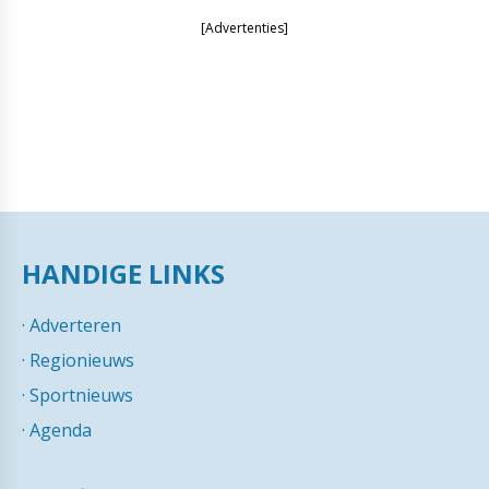
[Advertenties]
HANDIGE LINKS
·
Adverteren
·
Regionieuws
·
Sportnieuws
·
Agenda