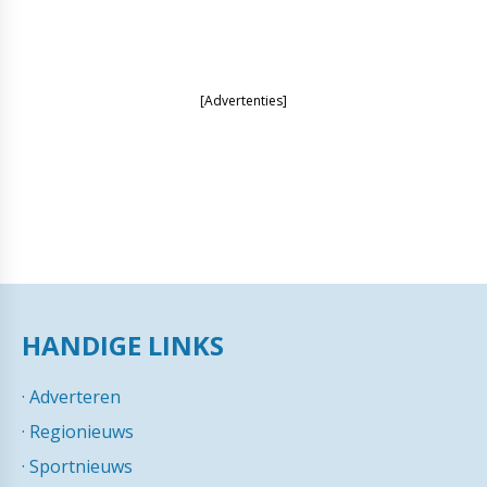
[Advertenties]
HANDIGE LINKS
·
Adverteren
·
Regionieuws
·
Sportnieuws