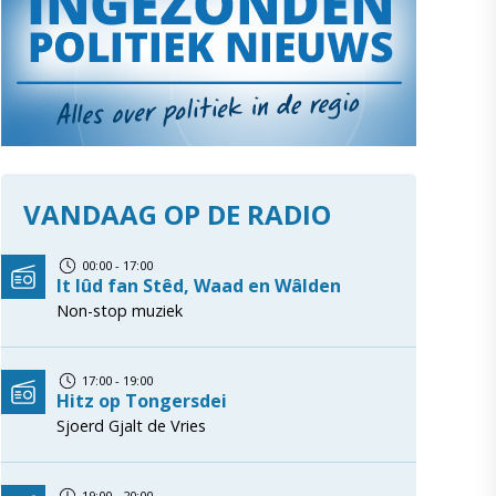
VANDAAG OP DE RADIO
00:00 - 17:00
It lûd fan Stêd, Waad en Wâlden
Non-stop muziek
17:00 - 19:00
Hitz op Tongersdei
Sjoerd Gjalt de Vries
19:00 - 20:00