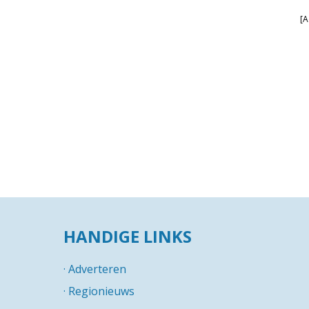
[A
HANDIGE LINKS
·
Adverteren
·
Regionieuws