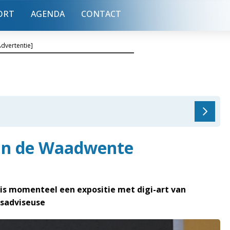
ORT
AGENDA
CONTACT
Advertentie]
 in de Waadwente
is momenteel een expositie met digi-art van
isadviseuse