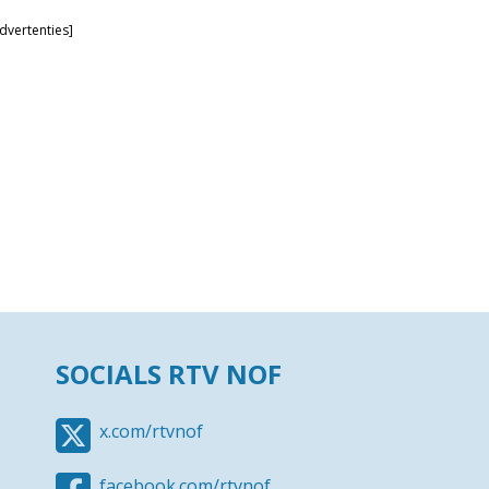
dvertenties]
SOCIALS RTV NOF
x.com/rtvnof
facebook.com/rtvnof