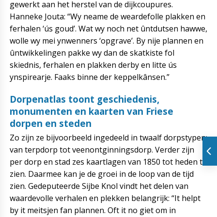
gewerkt aan het herstel van de dijkcoupures.
Hanneke Jouta: “Wy neame de weardefolle plakken en
ferhalen ‘ús goud’. Wat wy noch net ûntdutsen hawwe,
wolle wy mei ynwenners ‘opgrave’. By nije plannen en
ûntwikkelingen pakke wy dan de skatkiste fol
skiednis, ferhalen en plakken derby en litte ús
ynspirearje. Faaks binne der keppelkânsen.”
Dorpenatlas toont geschiedenis,
monumenten en kaarten van Friese
dorpen en steden
Zo zijn ze bijvoorbeeld ingedeeld in twaalf dorpstypen:
van terpdorp tot veenontginningsdorp. Verder zijn
per dorp en stad zes kaartlagen van 1850 tot heden te
zien. Daarmee kan je de groei in de loop van de tijd
zien. Gedeputeerde Sijbe Knol vindt het delen van
waardevolle verhalen en plekken belangrijk: “It helpt
by it meitsjen fan plannen. Oft it no giet om in