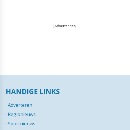
[Advertenties]
HANDIGE LINKS
·
Adverteren
·
Regionieuws
·
Sportnieuws