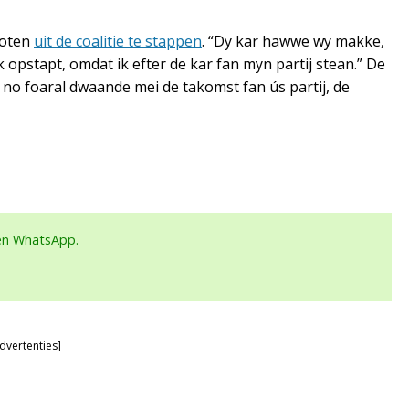
loten
uit de coalitie te stappen
. “Dy kar hawwe wy makke,
ek opstapt, omdat ik efter de kar fan myn partij stean.” De
n no foaral dwaande mei de takomst fan ús partij, de
een WhatsApp.
dvertenties]