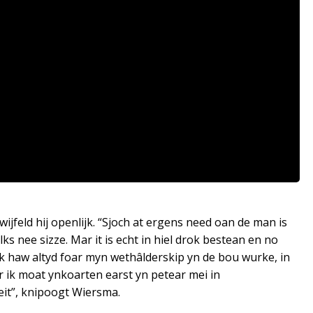
feld hij openlijk. “Sjoch at ergens need oan de man is
s nee sizze. Mar it is echt in hiel drok bestean en no
. “Ik haw altyd foar myn wethâlderskip yn de bou wurke, in
r ik moat ynkoarten earst yn petear mei in
eit”, knipoogt Wiersma.