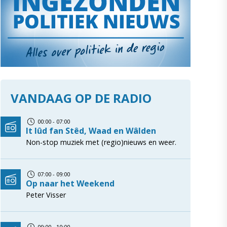
VANDAAG OP DE RADIO
00:00 - 07:00
It lûd fan Stêd, Waad en Wâlden
Non-stop muziek met (regio)nieuws en weer.
07:00 - 09:00
Op naar het Weekend
Peter Visser
09:00 - 10:00