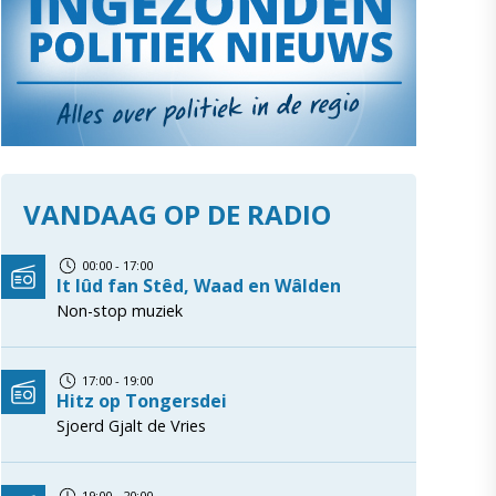
VANDAAG OP DE RADIO
00:00 - 17:00
It lûd fan Stêd, Waad en Wâlden
Non-stop muziek
17:00 - 19:00
Hitz op Tongersdei
Sjoerd Gjalt de Vries
19:00 - 20:00